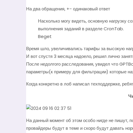
На два обращения, +- одинаковый ответ
Насколько могу видеть, основную нагрузку с
выполнения заданий в разделе CronTab.
Beget
Время шло, увеличивались тарифы за высокую нагр
И вот спустя 3 месяца надоело, решил лично занят
После недолгого расследования, увидел что GPTB
параметры(к примеру для фильтрации) которые нах
Когда конкретно в лоб написал техподдержке, ребят
Чи
На данный момент об этом особо нигде не пишут, по
провайдеры будут в теме и скоро будут давать но