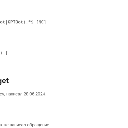
ot
|
GPTBot
).*$ [NC]
) {

get
у, написал 28.06.2024.
ак же написал обращение.