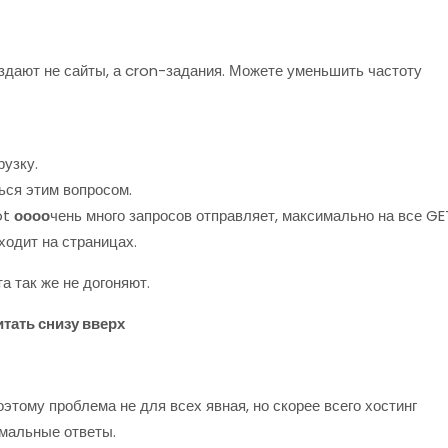
оздают не сайты, а cron-задания. Можете уменьшить частоту
узку.
ься этим вопросом.
ot
оооо
чень много запросов отправляет, максимально на все GE
одит на страницах.
а так же не догоняют.
тать снизу вверх
этому проблема не для всех явная, но скорее всего хостинг
рмальные ответы.